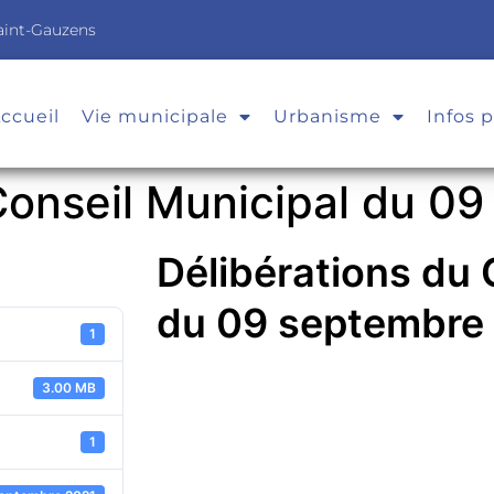
aint-Gauzens
ccueil
Vie municipale
Urbanisme
Infos 
Conseil Municipal du 0
Délibérations du 
du 09 septembre 
1
3.00 MB
1